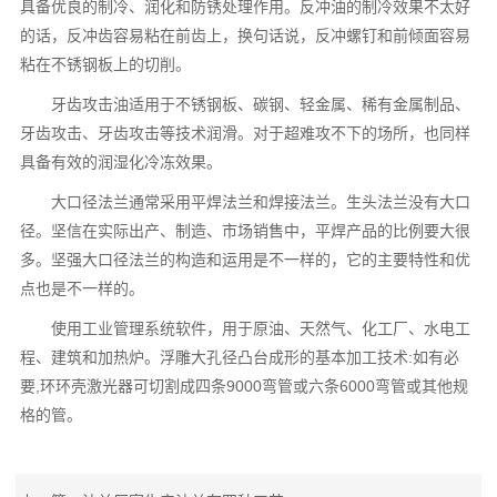
具备优良的制冷、润化和防锈处理作用。反冲油的制冷效果不太好
的话，反冲齿容易粘在前齿上，换句话说，反冲螺钉和前倾面容易
粘在不锈钢板上的切削。
牙齿攻击油适用于不锈钢板、碳钢、轻金属、稀有金属制品、
牙齿攻击、牙齿攻击等技术润滑。对于超难攻不下的场所，也同样
具备有效的润湿化冷冻效果。
大口径法兰通常采用平焊法兰和焊接法兰。生头法兰没有大口
径。坚信在实际出产、制造、市场销售中，平焊产品的比例要大很
多。坚强大口径法兰的构造和运用是不一样的，它的主要特性和优
点也是不一样的。
使用工业管理系统软件，用于原油、天然气、化工厂、水电工
程、建筑和加热炉。浮雕大孔径凸台成形的基本加工技术:如有必
要,环环壳激光器可切割成四条9000弯管或六条6000弯管或其他规
格的管。