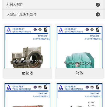
机器人部件
大型空气压缩机部件
齿轮箱
箱体