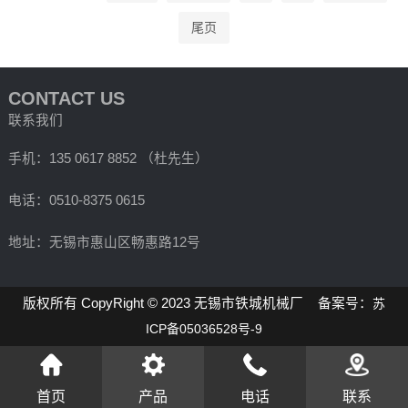
尾页
CONTACT US
联系我们
手机：135 0617 8852 （杜先生）
电话：0510-8375 0615
地址：无锡市惠山区畅惠路12号
版权所有 CopyRight © 2023 无锡市铁城机械厂 备案号：
苏
ICP备05036528号-9
首页
产品
电话
联系